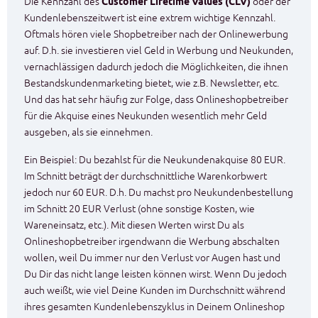
Die Kennzahl des
Customer Lifetime Values (CLV)
oder der
Kundenlebenszeitwert ist eine extrem wichtige Kennzahl.
Oftmals hören viele Shopbetreiber nach der Onlinewerbung
auf. D.h. sie investieren viel Geld in Werbung und Neukunden,
vernachlässigen dadurch jedoch die Möglichkeiten, die ihnen
Bestandskundenmarketing bietet, wie z.B. Newsletter, etc.
Und das hat sehr häufig zur Folge, dass Onlineshopbetreiber
für die Akquise eines Neukunden wesentlich mehr Geld
ausgeben, als sie einnehmen.
Ein Beispiel: Du bezahlst für die Neukundenakquise 80 EUR.
Im Schnitt beträgt der durchschnittliche Warenkorbwert
jedoch nur 60 EUR. D.h. Du machst pro Neukundenbestellung
im Schnitt 20 EUR Verlust (ohne sonstige Kosten, wie
Wareneinsatz, etc.). Mit diesen Werten wirst Du als
Onlineshopbetreiber irgendwann die Werbung abschalten
wollen, weil Du immer nur den Verlust vor Augen hast und
Du Dir das nicht lange leisten können wirst. Wenn Du jedoch
auch weißt, wie viel Deine Kunden im Durchschnitt während
ihres gesamten Kundenlebenszyklus in Deinem Onlineshop